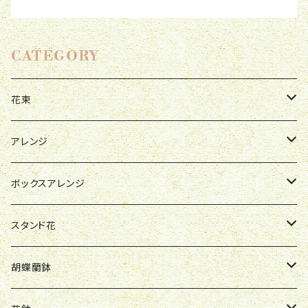
CATEGORY
花束
母の日
アレンジ
お祝い
母の日
ボックスアレンジ
R&P
誕生日
お祝い
母の日
スタンド花
Y&O
W&G
R&P
お見舞い
誕生日
お祝い
開店祝い
胡蝶蘭鉢
W&G
R&P
Y&O