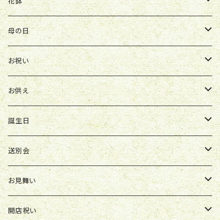
送別会
お見舞い
誕生日
お誕生日
開店祝い
花鉢
Y&O
W&G
お供え
送別会
お見舞い
お祝い
お祝い
クレマチス
母の日
ソープフラワー
仏壇花
紫
定期便
開店祝い
送別会
発表会
花束
お祝い
お供え
アレンジ
花束
お供え
ボックスアレンジ
アレンジ
花束
誕生日
ボックスアレンジ
アレンジ
花束
送別会
胡蝶蘭鉢
アレンジ
花束
お見舞い
スタンド花
ボックスアレンジ
アレンジ
花束
開店祝い