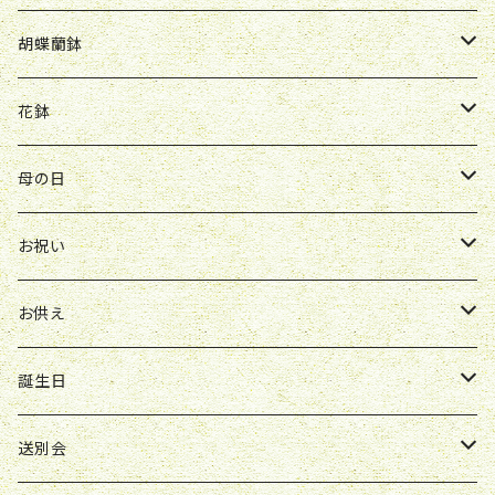
Y&O
W&G
R&P
お見舞い
誕生日
お祝い
開店祝い
胡蝶蘭鉢
W&G
R&P
Y&O
送別会
お見舞い
誕生日
お誕生日
開店祝い
花鉢
Y&O
W&G
お供え
送別会
お見舞い
お祝い
お祝い
クレマチス
母の日
ソープフラワー
仏壇花
紫
定期便
開店祝い
送別会
発表会
花束
お祝い
お供え
アレンジ
花束
お供え
ボックスアレンジ
アレンジ
花束
誕生日
ボックスアレンジ
アレンジ
花束
送別会