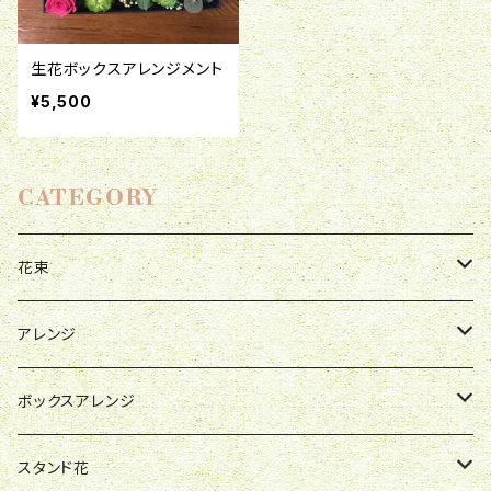
生花ボックスアレンジメント
¥5,500
CATEGORY
花束
母の日
アレンジ
お祝い
母の日
ボックスアレンジ
R&P
誕生日
お祝い
母の日
スタンド花