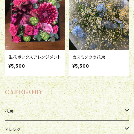
生花ボックスアレンジメント
カスミソウの花束
¥5,500
¥5,500
CATEGORY
花束
母の日
アレンジ