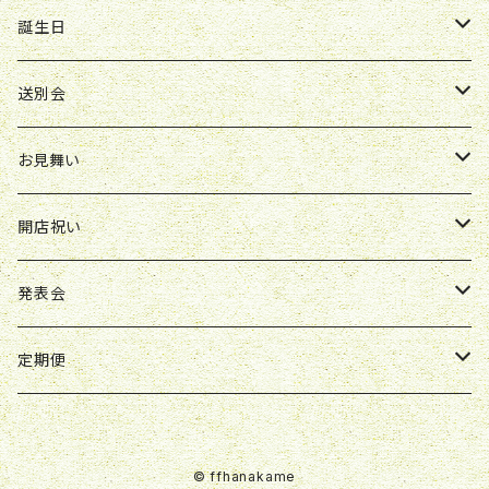
ボックスアレンジ
アレンジ
花束
誕生日
ボックスアレンジ
アレンジ
花束
送別会
胡蝶蘭鉢
アレンジ
花束
お見舞い
スタンド花
ボックスアレンジ
アレンジ
花束
開店祝い
スタンド花
ボックスアレンジ
アレンジ
アレンジ
発表会
ボックスアレンジ
スタンド花
アレンジ
定期便
観葉植物
花束
花束
© ffhanakame