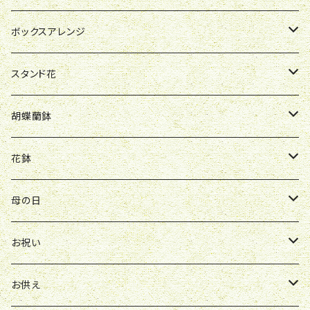
お祝い
母の日
ボックスアレンジ
R&P
誕生日
お祝い
母の日
スタンド花
Y&O
W&G
R&P
お見舞い
誕生日
お祝い
開店祝い
胡蝶蘭鉢
W&G
R&P
Y&O
送別会
お見舞い
誕生日
お誕生日
開店祝い
花鉢
Y&O
W&G
お供え
送別会
お見舞い
お祝い
お祝い
クレマチス
母の日
ソープフラワー
仏壇花
紫
定期便
開店祝い
送別会
発表会
花束
お祝い
お供え
アレンジ
花束
お供え