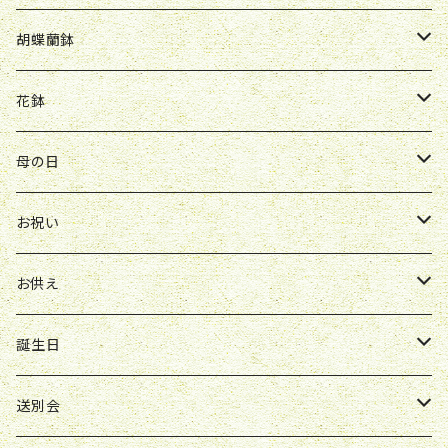
Y&O
W&G
R&P
お見舞い
誕生日
お祝い
開店祝い
胡蝶蘭鉢
W&G
R&P
Y&O
送別会
お見舞い
誕生日
お誕生日
開店祝い
花鉢
Y&O
W&G
お供え
送別会
お見舞い
お祝い
お祝い
クレマチス
母の日
ソープフラワー
仏壇花
紫
定期便
開店祝い
送別会
発表会
花束
お祝い
お供え
アレンジ
花束
お供え
ボックスアレンジ
アレンジ
花束
誕生日
ボックスアレンジ
アレンジ
花束
送別会