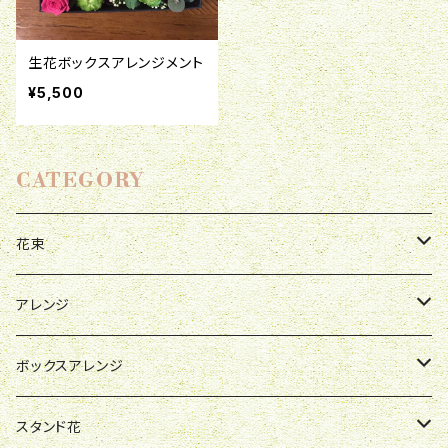
生花ボックスアレンジメント
¥5,500
CATEGORY
花束
母の日
アレンジ
お祝い
母の日
ボックスアレンジ
R&P
誕生日
お祝い
母の日
スタンド花