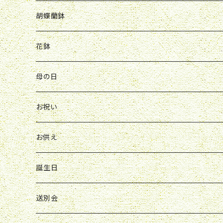
Y&O
W&G
R&P
お見舞い
誕生日
お祝い
開店祝い
胡蝶蘭鉢
W&G
R&P
Y&O
送別会
お見舞い
誕生日
お誕生日
開店祝い
花鉢
Y&O
W&G
お供え
送別会
お見舞い
お祝い
お祝い
クレマチス
母の日
ソープフラワー
仏壇花
紫
定期便
開店祝い
送別会
発表会
花束
お祝い
お供え
アレンジ
花束
お供え
ボックスアレンジ
アレンジ
花束
誕生日
ボックスアレンジ
アレンジ
花束
送別会