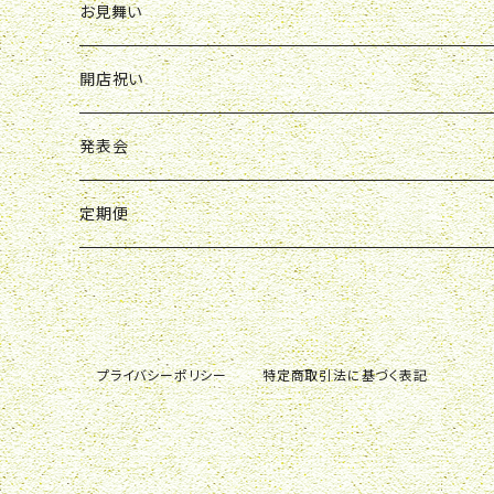
胡蝶蘭鉢
アレンジ
花束
お見舞い
スタンド花
ボックスアレンジ
アレンジ
花束
開店祝い
スタンド花
ボックスアレンジ
アレンジ
アレンジ
発表会
ボックスアレンジ
スタンド花
アレンジ
定期便
観葉植物
花束
花束
胡蝶蘭鉢
スタンド花
プライバシーポリシー
特定商取引法に基づく表記