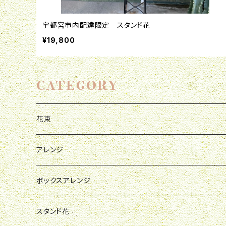
宇都宮市内配達限定 スタンド花
¥19,800
CATEGORY
花束
母の日
アレンジ
お祝い
母の日
ボックスアレンジ
R&P
誕生日
お祝い
母の日
スタンド花