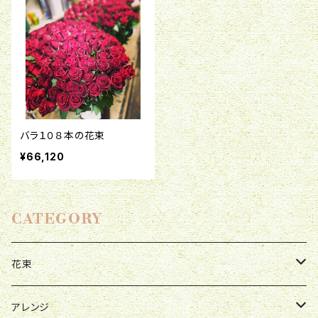
バラ１０８本の花束
¥66,120
CATEGORY
花束
母の日
アレンジ