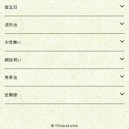
ボックスアレンジ
アレンジ
花束
誕生日
ボックスアレンジ
アレンジ
花束
送別会
胡蝶蘭鉢
アレンジ
花束
お見舞い
スタンド花
ボックスアレンジ
アレンジ
花束
開店祝い
スタンド花
ボックスアレンジ
アレンジ
アレンジ
発表会
ボックスアレンジ
スタンド花
アレンジ
定期便
観葉植物
花束
花束
© ffhanakame