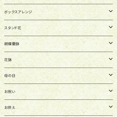
お祝い
母の日
ボックスアレンジ
R&P
誕生日
お祝い
母の日
スタンド花
Y&O
W&G
R&P
お見舞い
誕生日
お祝い
開店祝い
胡蝶蘭鉢
W&G
R&P
Y&O
送別会
お見舞い
誕生日
お誕生日
開店祝い
花鉢
Y&O
W&G
お供え
送別会
お見舞い
お祝い
お祝い
クレマチス
母の日
ソープフラワー
仏壇花
紫
定期便
開店祝い
送別会
発表会
花束
お祝い
お供え
アレンジ
花束
お供え