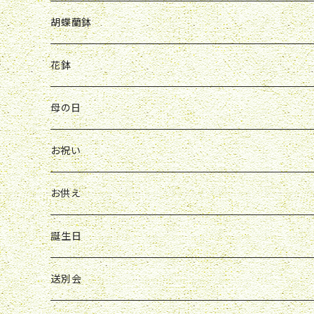
Y&O
W&G
R&P
お見舞い
誕生日
お祝い
開店祝い
胡蝶蘭鉢
W&G
R&P
Y&O
送別会
お見舞い
誕生日
お誕生日
開店祝い
花鉢
Y&O
W&G
お供え
送別会
お見舞い
お祝い
お祝い
クレマチス
母の日
ソープフラワー
仏壇花
紫
定期便
開店祝い
送別会
発表会
花束
お祝い
お供え
アレンジ
花束
お供え
ボックスアレンジ
アレンジ
花束
誕生日
ボックスアレンジ
アレンジ
花束
送別会