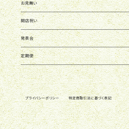
胡蝶蘭鉢
アレンジ
花束
お見舞い
スタンド花
ボックスアレンジ
アレンジ
花束
開店祝い
スタンド花
ボックスアレンジ
アレンジ
アレンジ
発表会
ボックスアレンジ
スタンド花
アレンジ
定期便
観葉植物
花束
花束
胡蝶蘭鉢
スタンド花
プライバシーポリシー
特定商取引法に基づく表記