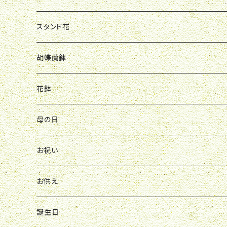
R&P
誕生日
お祝い
母の日
スタンド花
Y&O
W&G
R&P
お見舞い
誕生日
お祝い
開店祝い
胡蝶蘭鉢
W&G
R&P
Y&O
送別会
お見舞い
誕生日
お誕生日
開店祝い
花鉢
Y&O
W&G
お供え
送別会
お見舞い
お祝い
お祝い
クレマチス
母の日
ソープフラワー
仏壇花
紫
定期便
開店祝い
送別会
発表会
花束
お祝い
お供え
アレンジ
花束
お供え
ボックスアレンジ
アレンジ
花束
誕生日