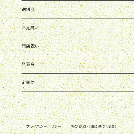
ボックスアレンジ
アレンジ
花束
送別会
胡蝶蘭鉢
アレンジ
花束
お見舞い
スタンド花
ボックスアレンジ
アレンジ
花束
開店祝い
スタンド花
ボックスアレンジ
アレンジ
アレンジ
発表会
ボックスアレンジ
スタンド花
アレンジ
定期便
観葉植物
花束
花束
胡蝶蘭鉢
スタンド花
プライバシーポリシー
特定商取引法に基づく表記