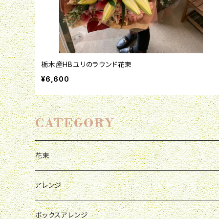
栃木産HBユリのラウンド花束
¥6,600
CATEGORY
花束
母の日
アレンジ
お祝い
母の日
ボックスアレンジ