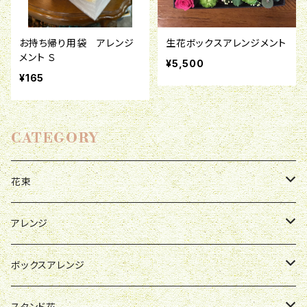
お持ち帰り用袋 アレンジ
生花ボックスアレンジメント
メント Ｓ
¥5,500
¥165
CATEGORY
花束
母の日
アレンジ
お祝い
母の日
ボックスアレンジ
R&P
誕生日
お祝い
母の日
スタンド花