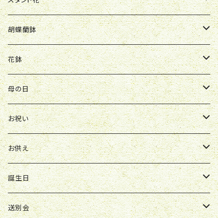
Y&O
W&G
R&P
お見舞い
誕生日
お祝い
開店祝い
胡蝶蘭鉢
W&G
R&P
Y&O
送別会
お見舞い
誕生日
お誕生日
開店祝い
花鉢
Y&O
W&G
お供え
送別会
お見舞い
お祝い
お祝い
クレマチス
母の日
ソープフラワー
仏壇花
紫
定期便
開店祝い
送別会
発表会
花束
お祝い
お供え
アレンジ
花束
お供え
ボックスアレンジ
アレンジ
花束
誕生日
ボックスアレンジ
アレンジ
花束
送別会