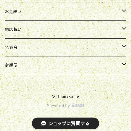
胡蝶蘭鉢
アレンジ
花束
お見舞い
スタンド花
ボックスアレンジ
アレンジ
花束
開店祝い
スタンド花
ボックスアレンジ
アレンジ
アレンジ
発表会
ボックスアレンジ
スタンド花
アレンジ
定期便
観葉植物
花束
花束
© ffhanakame
胡蝶蘭鉢
スタンド花
Powered by
ショップに質問する