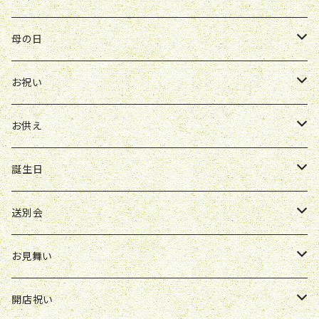
Y&O
W&G
お供え
送別会
お見舞い
お祝い
お祝い
クレマチス
母の日
ソープフラワー
仏壇花
紫
定期便
開店祝い
送別会
発表会
花束
お祝い
お供え
アレンジ
花束
お供え
ボックスアレンジ
アレンジ
花束
誕生日
ボックスアレンジ
アレンジ
花束
送別会
胡蝶蘭鉢
アレンジ
花束
お見舞い
スタンド花
ボックスアレンジ
アレンジ
花束
開店祝い