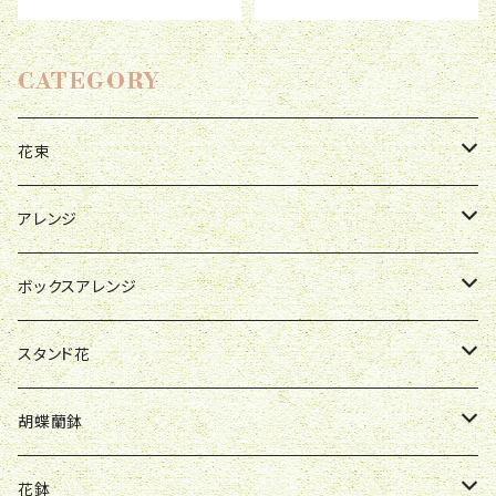
CATEGORY
花束
母の日
アレンジ
お祝い
母の日
ボックスアレンジ
R&P
誕生日
お祝い
母の日
スタンド花
Y&O
W&G
R&P
お見舞い
誕生日
お祝い
開店祝い
胡蝶蘭鉢
W&G
R&P
Y&O
送別会
お見舞い
誕生日
お誕生日
開店祝い
花鉢