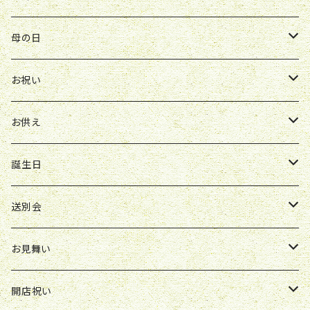
Y&O
W&G
お供え
送別会
お見舞い
お祝い
お祝い
クレマチス
母の日
ソープフラワー
仏壇花
紫
定期便
開店祝い
送別会
発表会
花束
お祝い
お供え
アレンジ
花束
お供え
ボックスアレンジ
アレンジ
花束
誕生日
ボックスアレンジ
アレンジ
花束
送別会
胡蝶蘭鉢
アレンジ
花束
お見舞い
スタンド花
ボックスアレンジ
アレンジ
花束
開店祝い