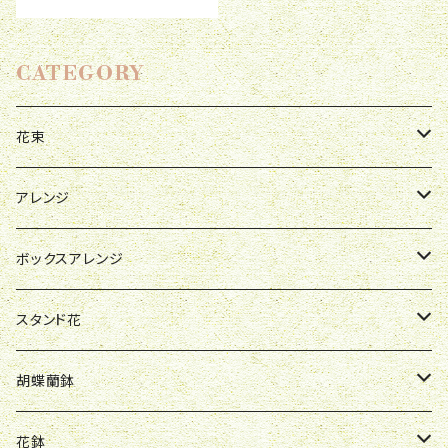
CATEGORY
花束
母の日
アレンジ
お祝い
母の日
ボックスアレンジ
R&P
誕生日
お祝い
母の日
スタンド花
Y&O
W&G
R&P
お見舞い
誕生日
お祝い
開店祝い
胡蝶蘭鉢
W&G
R&P
Y&O
送別会
お見舞い
誕生日
お誕生日
開店祝い
花鉢