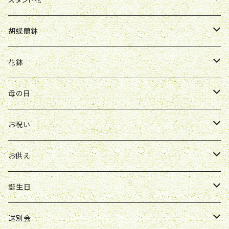
Y&O
W&G
R&P
お見舞い
誕生日
お祝い
開店祝い
胡蝶蘭鉢
W&G
R&P
Y&O
送別会
お見舞い
誕生日
お誕生日
開店祝い
花鉢
Y&O
W&G
お供え
送別会
お見舞い
お祝い
お祝い
クレマチス
母の日
ソープフラワー
仏壇花
紫
定期便
開店祝い
送別会
発表会
花束
お祝い
お供え
アレンジ
花束
お供え
ボックスアレンジ
アレンジ
花束
誕生日
ボックスアレンジ
アレンジ
花束
送別会