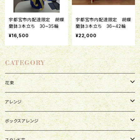
宇都宮市内配達限定 胡蝶
宇都宮市内配達限定 胡蝶
蘭鉢３本立ち 30~35輪
蘭鉢３本立ち 36~42輪
¥16,500
¥22,000
CATEGORY
花束
母の日
アレンジ
お祝い
母の日
ボックスアレンジ
R&P
誕生日
お祝い
母の日
スタンド花