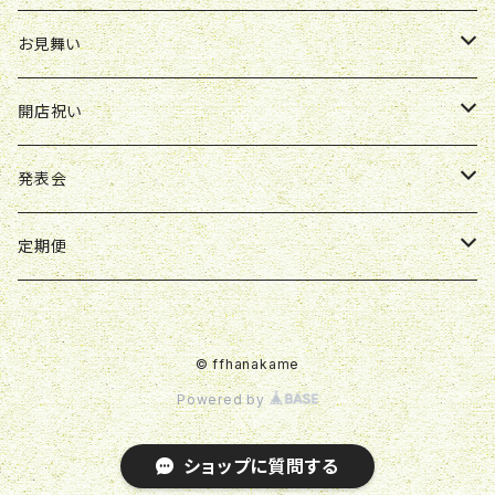
胡蝶蘭鉢
アレンジ
花束
お見舞い
スタンド花
ボックスアレンジ
アレンジ
花束
開店祝い
スタンド花
ボックスアレンジ
アレンジ
アレンジ
発表会
ボックスアレンジ
スタンド花
アレンジ
定期便
観葉植物
花束
花束
© ffhanakame
胡蝶蘭鉢
スタンド花
Powered by
ショップに質問する