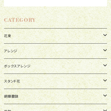
CATEGORY
花束
母の日
アレンジ
お祝い
母の日
ボックスアレンジ
R&P
誕生日
お祝い
母の日
スタンド花
Y&O
W&G
R&P
お見舞い
誕生日
お祝い
開店祝い
胡蝶蘭鉢
W&G
R&P
Y&O