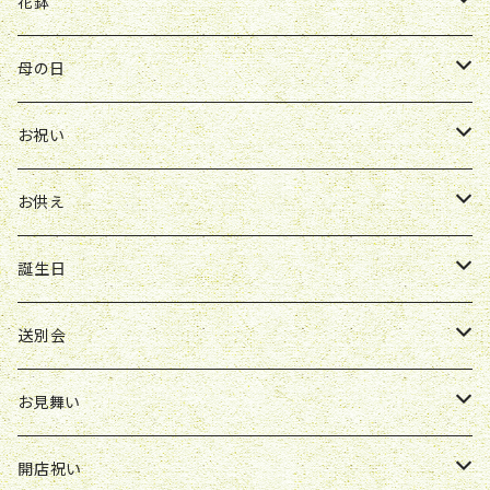
送別会
お見舞い
誕生日
お誕生日
開店祝い
花鉢
Y&O
W&G
お供え
送別会
お見舞い
お祝い
お祝い
クレマチス
母の日
ソープフラワー
仏壇花
紫
定期便
開店祝い
送別会
発表会
花束
お祝い
お供え
アレンジ
花束
お供え
ボックスアレンジ
アレンジ
花束
誕生日
ボックスアレンジ
アレンジ
花束
送別会
胡蝶蘭鉢
アレンジ
花束
お見舞い
スタンド花
ボックスアレンジ
アレンジ
花束
開店祝い