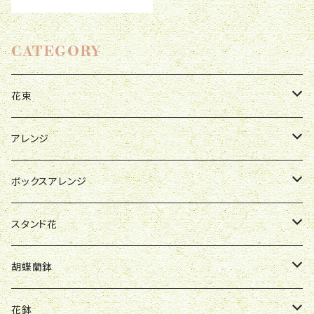
CATEGORY
花束
母の日
アレンジ
お祝い
母の日
ボックスアレンジ
R&P
誕生日
お祝い
母の日
スタンド花
Y&O
W&G
R&P
お見舞い
誕生日
お祝い
開店祝い
胡蝶蘭鉢
W&G
R&P
Y&O
送別会
お見舞い
誕生日
お誕生日
開店祝い
花鉢