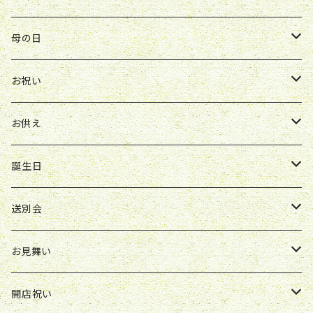
Y&O
W&G
お供え
送別会
お見舞い
お祝い
お祝い
クレマチス
母の日
ソープフラワー
仏壇花
紫
定期便
開店祝い
送別会
発表会
花束
お祝い
お供え
アレンジ
花束
お供え
ボックスアレンジ
アレンジ
花束
誕生日
ボックスアレンジ
アレンジ
花束
送別会
胡蝶蘭鉢
アレンジ
花束
お見舞い
スタンド花
ボックスアレンジ
アレンジ
花束
開店祝い