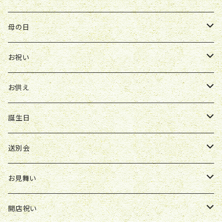
Y&O
W&G
お供え
送別会
お見舞い
お祝い
お祝い
クレマチス
母の日
ソープフラワー
仏壇花
紫
定期便
開店祝い
送別会
発表会
花束
お祝い
お供え
アレンジ
花束
お供え
ボックスアレンジ
アレンジ
花束
誕生日
ボックスアレンジ
アレンジ
花束
送別会
胡蝶蘭鉢
アレンジ
花束
お見舞い
スタンド花
ボックスアレンジ
アレンジ
花束
開店祝い