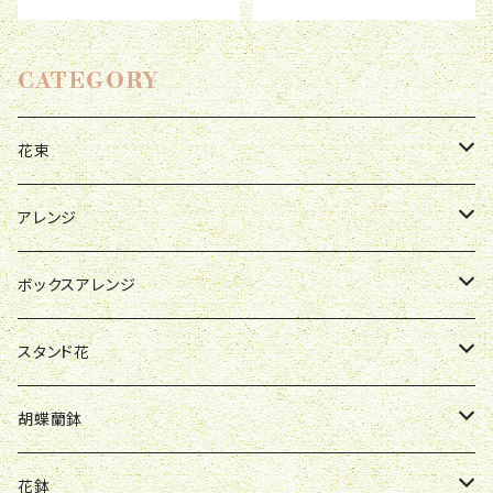
CATEGORY
花束
母の日
アレンジ
お祝い
母の日
ボックスアレンジ
R&P
誕生日
お祝い
母の日
スタンド花
Y&O
W&G
R&P
お見舞い
誕生日
お祝い
開店祝い
胡蝶蘭鉢
W&G
R&P
Y&O
送別会
お見舞い
誕生日
お誕生日
開店祝い
花鉢