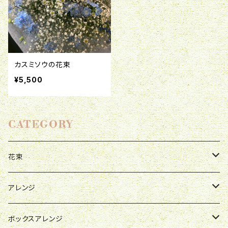
カスミソウの花束
¥5,500
CATEGORY
花束
母の日
アレンジ
お祝い
母の日
ボックスアレンジ