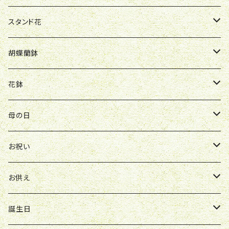
R&P
誕生日
お祝い
母の日
スタンド花
Y&O
W&G
R&P
お見舞い
誕生日
お祝い
開店祝い
胡蝶蘭鉢
W&G
R&P
Y&O
送別会
お見舞い
誕生日
お誕生日
開店祝い
花鉢
Y&O
W&G
お供え
送別会
お見舞い
お祝い
お祝い
クレマチス
母の日
ソープフラワー
仏壇花
紫
定期便
開店祝い
送別会
発表会
花束
お祝い
お供え
アレンジ
花束
お供え
ボックスアレンジ
アレンジ
花束
誕生日