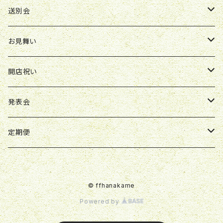
ボックスアレンジ
アレンジ
花束
送別会
胡蝶蘭鉢
アレンジ
花束
お見舞い
スタンド花
ボックスアレンジ
アレンジ
花束
開店祝い
スタンド花
ボックスアレンジ
アレンジ
アレンジ
発表会
ボックスアレンジ
スタンド花
アレンジ
定期便
観葉植物
花束
花束
© ffhanakame
胡蝶蘭鉢
スタンド花
Powered by