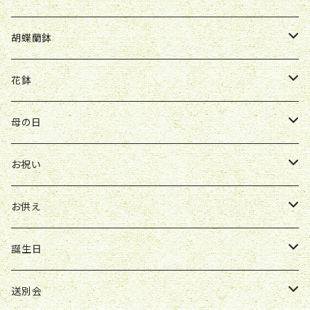
Y&O
W&G
R&P
お見舞い
誕生日
お祝い
開店祝い
胡蝶蘭鉢
W&G
R&P
Y&O
送別会
お見舞い
誕生日
お誕生日
開店祝い
花鉢
Y&O
W&G
お供え
送別会
お見舞い
お祝い
お祝い
クレマチス
母の日
ソープフラワー
仏壇花
紫
定期便
開店祝い
送別会
発表会
花束
お祝い
お供え
アレンジ
花束
お供え
ボックスアレンジ
アレンジ
花束
誕生日
ボックスアレンジ
アレンジ
花束
送別会