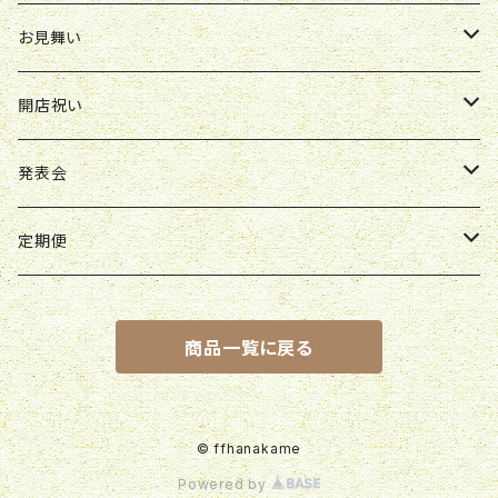
胡蝶蘭鉢
アレンジ
花束
お見舞い
スタンド花
ボックスアレンジ
アレンジ
花束
開店祝い
スタンド花
ボックスアレンジ
アレンジ
アレンジ
発表会
ボックスアレンジ
スタンド花
アレンジ
定期便
観葉植物
花束
花束
商品一覧に戻る
胡蝶蘭鉢
スタンド花
© ffhanakame
Powered by