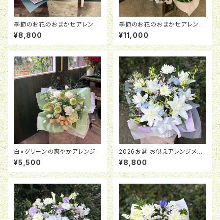
季節のお花のおまかせアレンジ
季節のお花のおまかせアレンジ
メント
メント
¥8,800
¥11,000
白×グリーンの爽やかアレンジ
2026お盆 お供えアレンジメン
ト「月明」 ￥8,800
¥5,500
¥8,800