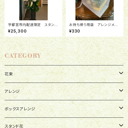
宇都宮市内配達限定 スタンド
お持ち帰り用袋 アレンジメン
花 ストレートタイプ
ト L
¥25,300
¥330
CATEGORY
花束
母の日
アレンジ
お祝い
母の日
ボックスアレンジ
R&P
誕生日
お祝い
母の日
スタンド花