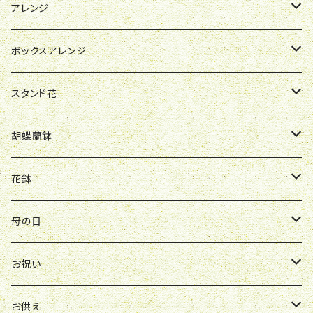
母の日
アレンジ
お祝い
母の日
ボックスアレンジ
R&P
誕生日
お祝い
母の日
スタンド花
Y&O
W&G
R&P
お見舞い
誕生日
お祝い
開店祝い
胡蝶蘭鉢
W&G
R&P
Y&O
送別会
お見舞い
誕生日
お誕生日
開店祝い
花鉢
Y&O
W&G
お供え
送別会
お見舞い
お祝い
お祝い
クレマチス
母の日
ソープフラワー
仏壇花
紫
定期便
開店祝い
送別会
発表会
花束
お祝い
お供え
アレンジ
花束
お供え