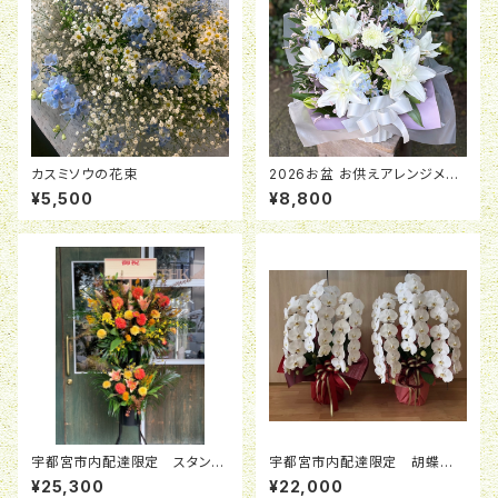
カスミソウの花束
2026お盆 お供えアレンジメン
ト「月明」 ￥8,800
¥5,500
¥8,800
宇都宮市内配達限定 スタンド
宇都宮市内配達限定 胡蝶蘭
花 ２段
鉢３本立ち 36~42輪
¥25,300
¥22,000