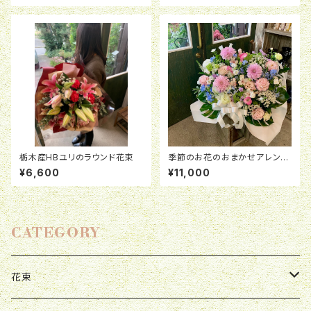
栃木産HBユリのラウンド花束
季節のお花のおまかせアレンジ
メント
¥6,600
¥11,000
CATEGORY
花束