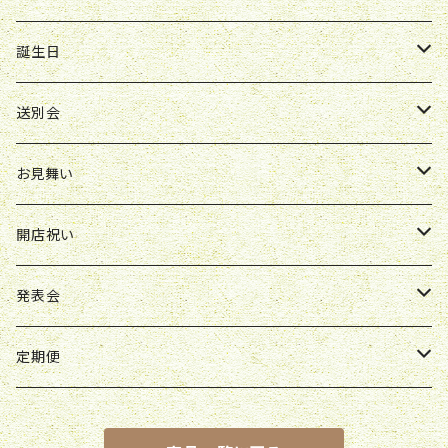
ボックスアレンジ
アレンジ
花束
誕生日
ボックスアレンジ
アレンジ
花束
送別会
胡蝶蘭鉢
アレンジ
花束
お見舞い
スタンド花
ボックスアレンジ
アレンジ
花束
開店祝い
スタンド花
ボックスアレンジ
アレンジ
アレンジ
発表会
ボックスアレンジ
スタンド花
アレンジ
定期便
観葉植物
花束
花束