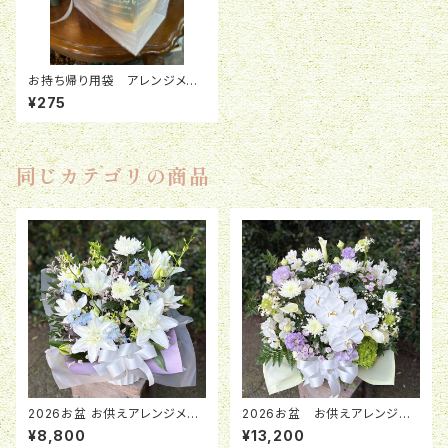
お持ち帰り用袋 アレンジメン
ト M
¥275
同じカテゴリの商品
2026お盆 お供えアレンジメン
2026お盆 お供えアレンジメ
ト「月明」 ￥8,800
ント「紫苑」 ¥13,200
¥8,800
¥13,200