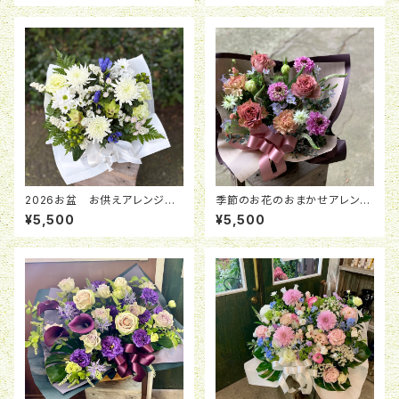
2026お盆 お供えアレンジメ
季節のお花のおまかせアレンジ
ント「清風」 ￥5,500
メント
¥5,500
¥5,500