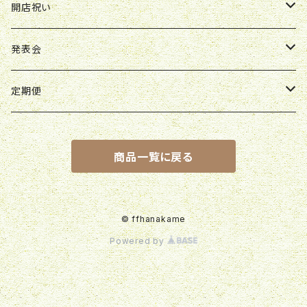
スタンド花
ボックスアレンジ
アレンジ
花束
開店祝い
スタンド花
ボックスアレンジ
アレンジ
アレンジ
発表会
ボックスアレンジ
スタンド花
アレンジ
定期便
観葉植物
花束
花束
商品一覧に戻る
胡蝶蘭鉢
スタンド花
© ffhanakame
Powered by