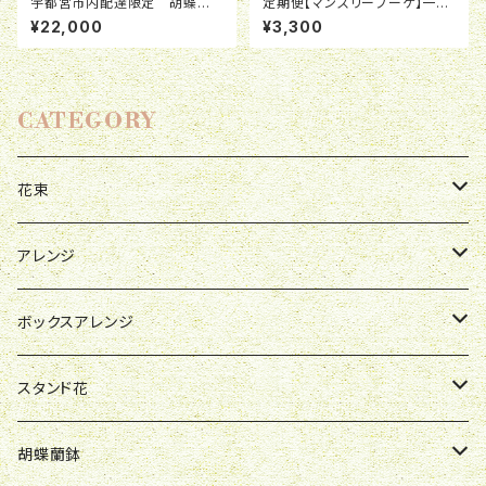
宇都宮市内配達限定 胡蝶蘭
定期便【マンスリーブーケ】一ヶ
鉢３本立ち 36~42輪
月毎に一度お花が届く
¥22,000
¥3,300
CATEGORY
花束
母の日
アレンジ
お祝い
母の日
ボックスアレンジ
R&P
誕生日
お祝い
母の日
スタンド花
Y&O
W&G
R&P
お見舞い
誕生日
お祝い
開店祝い
胡蝶蘭鉢