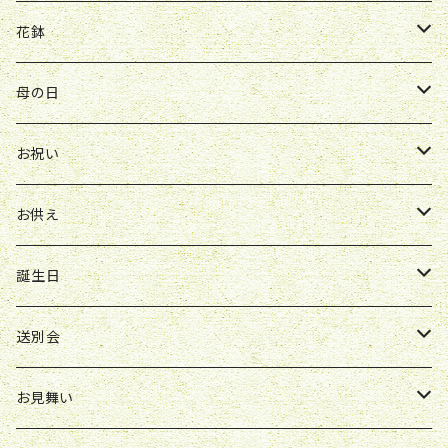
W&G
R&P
Y&O
送別会
お見舞い
誕生日
お誕生日
開店祝い
花鉢
Y&O
W&G
お供え
送別会
お見舞い
お祝い
お祝い
クレマチス
母の日
ソープフラワー
仏壇花
紫
定期便
開店祝い
送別会
発表会
花束
お祝い
お供え
アレンジ
花束
お供え
ボックスアレンジ
アレンジ
花束
誕生日
ボックスアレンジ
アレンジ
花束
送別会
胡蝶蘭鉢
アレンジ
花束
お見舞い