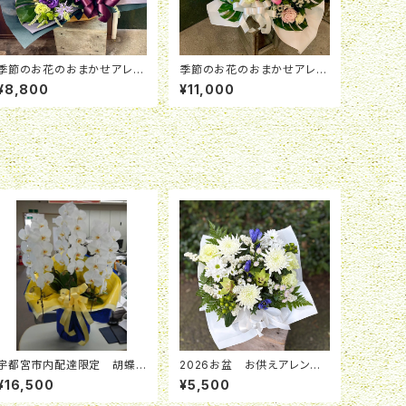
季節のお花のおまかせアレン
季節のお花のおまかせアレン
ジメント
ジメント
¥8,800
¥11,000
宇都宮市内配達限定 胡蝶
2026お盆 お供えアレンジ
蘭鉢３本立ち 30~35輪
メント「清風」 ￥5,500
¥16,500
¥5,500