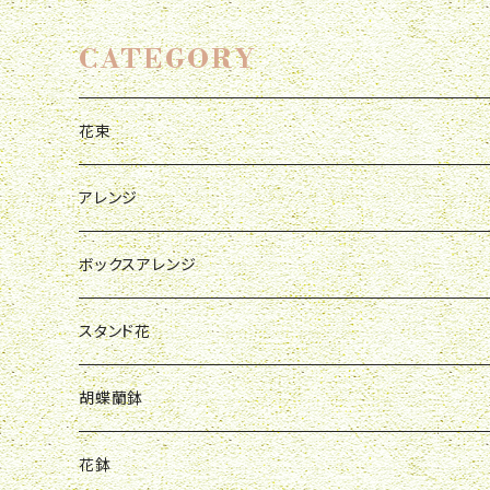
CATEGORY
花束
母の日
アレンジ
お祝い
母の日
ボックスアレンジ
R&P
誕生日
お祝い
母の日
スタンド花
Y&O
W&G
R&P
お見舞い
誕生日
お祝い
開店祝い
胡蝶蘭鉢
W&G
R&P
Y&O
送別会
お見舞い
誕生日
お誕生日
開店祝い
花鉢