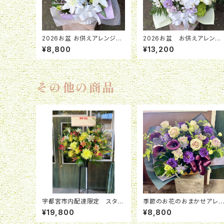
2026お盆 お供えアレンジメ
2026お盆 お供えアレンジ
ント「月明」 ￥8,800
メント「紫苑」 ¥13,200
¥8,800
¥13,200
その他の商品
宇都宮市内配達限定 スタン
季節のお花のおまかせアレ
ド花
ジメント
¥19,800
¥8,800