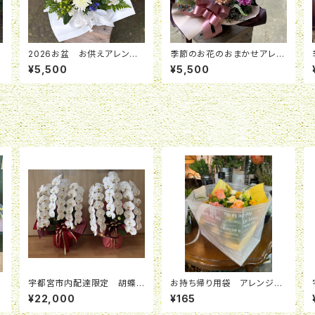
2026お盆 お供えアレンジ
季節のお花のおまかせアレン
メント「清風」 ￥5,500
ジメント
¥5,500
¥5,500
ン
宇都宮市内配達限定 胡蝶
お持ち帰り用袋 アレンジメ
蘭鉢３本立ち 36~42輪
ント Ｓ
¥22,000
¥165