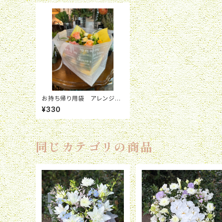
お持ち帰り用袋 アレンジメ
ント L
¥330
同じカテゴリの商品