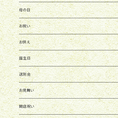
Y&O
W&G
お供え
送別会
お見舞い
お祝い
お祝い
クレマチス
母の日
ソープフラワー
仏壇花
紫
定期便
開店祝い
送別会
発表会
花束
お祝い
お供え
アレンジ
花束
お供え
ボックスアレンジ
アレンジ
花束
誕生日
ボックスアレンジ
アレンジ
花束
送別会
胡蝶蘭鉢
アレンジ
花束
お見舞い
スタンド花
ボックスアレンジ
アレンジ
花束
開店祝い